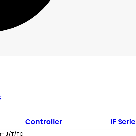
S
Controller
iF Seri
r- J/T/TC