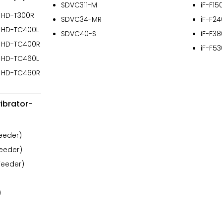
SDVC311-M
iF-F15
่น HD-T300R
SDVC34-MR
iF-F24
่น HD-TC400L
SDVC40-S
iF-F38
่น HD-TC400R
iF-F53
่น HD-TC460L
่น HD-TC460R
ibrator-
Feeder)
Feeder)
Feeder)
)